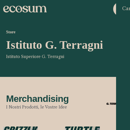
Car
Store
Istituto G. Terragni
Istituto Superiore G. Terragni
Merchandising
I Nostri Prodotti, le Vostre Idee