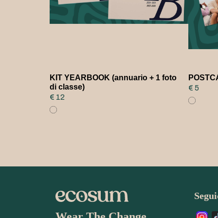
KIT YEARBOOK (annuario + 1 foto
POSTCAR
di classe)
€ 5
€ 12
Seguic
Wear The Change