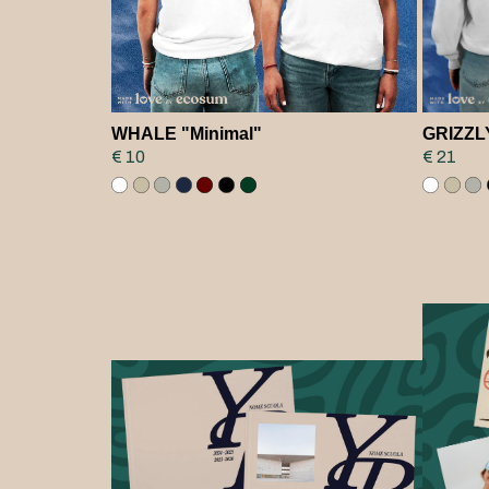
WHALE "Minimal"
GRIZZLY
€ 10
€ 21