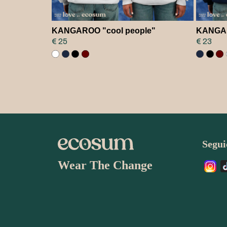
KANGAROO "cool people"
KANGA
€ 25
€ 23
Seguic
Wear The Change