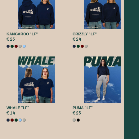
KANGAROO "LF"
GRIZZLY "LF"
€ 25
€ 24
WHALE "LF"
PUMA "LF"
€ 14
€ 25