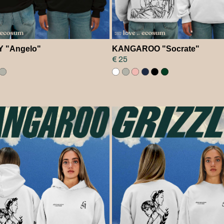
Y "Angelo"
KANGAROO "Socrate"
€ 25