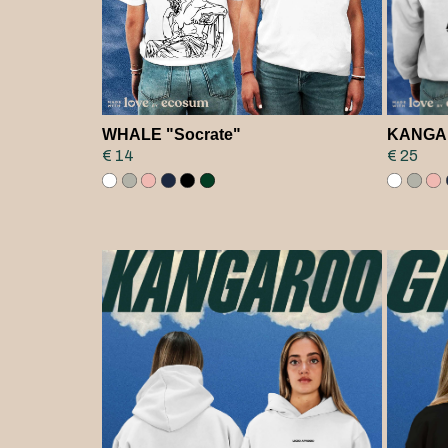
WHALE "Socrate"
KANGAR
€ 14
€ 25