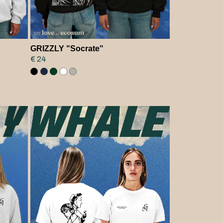
GRIZZLY "Socrate"
€ 24