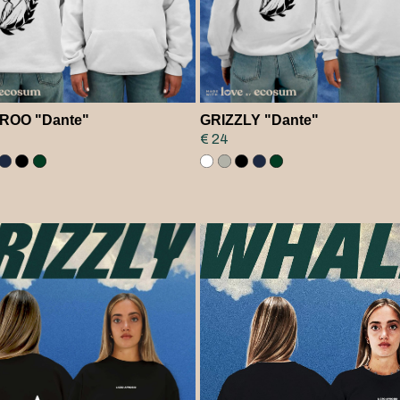
OO "Dante"
GRIZZLY "Dante"
€ 24