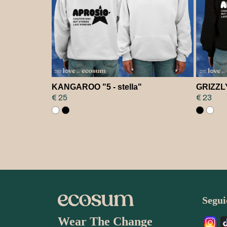
KANGAROO "5 - stella"
GRIZZLY 
€ 25
€ 23
Seguic
Wear The Change