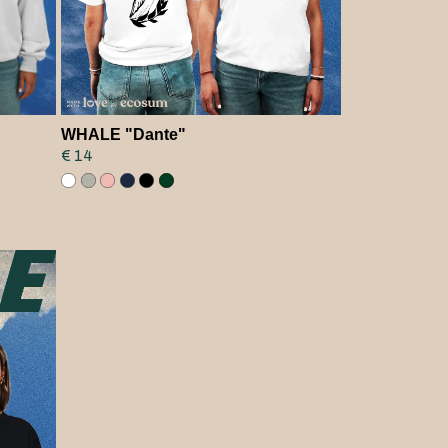
WHALE "Dante"
€ 14