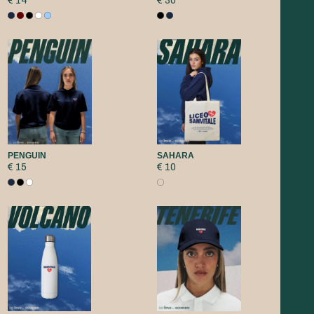
€ 14
€ 30
PENGUIN
SAHARA
€ 15
€ 10