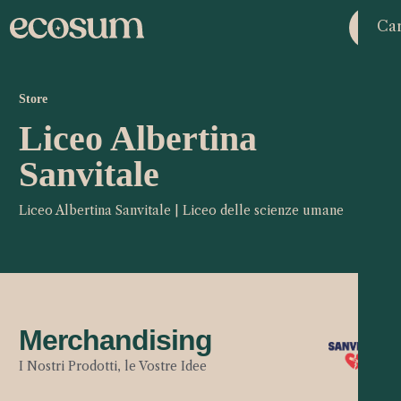
Car
Store
Liceo Albertina
Sanvitale
Liceo Albertina Sanvitale | Liceo delle scienze umane
Merchandising
I Nostri Prodotti, le Vostre Idee