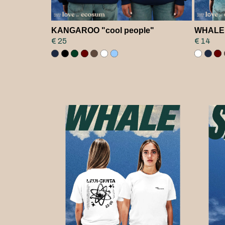
KANGAROO "cool people"
WHALE 
€ 25
€ 14