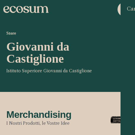
Car
Store
Giovanni da
Castiglione
Istituto Superiore Giovanni da Castiglione
Merchandising
I Nostri Prodotti, le Vostre Idee